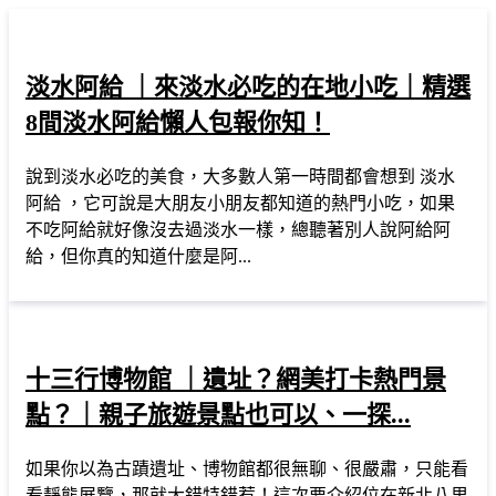
淡水阿給 ｜來淡水必吃的在地小吃｜精選
8間淡水阿給懶人包報你知！
說到淡水必吃的美食，大多數人第一時間都會想到 淡水
阿給 ，它可說是大朋友小朋友都知道的熱門小吃，如果
不吃阿給就好像沒去過淡水一樣，總聽著別人說阿給阿
給，但你真的知道什麼是阿...
十三行博物館 ｜遺址？網美打卡熱門景
點？｜親子旅遊景點也可以、一探...
如果你以為古蹟遺址、博物館都很無聊、很嚴肅，只能看
看靜態展覽，那就大錯特錯惹！這次要介紹位在新北八里