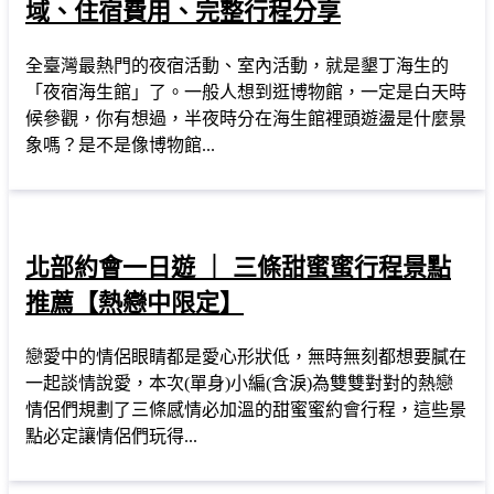
域、住宿費用、完整行程分享
全臺灣最熱門的夜宿活動、室內活動，就是墾丁海生的
「夜宿海生館」了。一般人想到逛博物館，一定是白天時
候參觀，你有想過，半夜時分在海生館裡頭遊盪是什麼景
象嗎？是不是像博物館...
北部約會一日遊 ｜ 三條甜蜜蜜行程景點
推薦【熱戀中限定】
戀愛中的情侶眼睛都是愛心形狀低，無時無刻都想要膩在
一起談情說愛，本次(單身)小編(含淚)為雙雙對對的熱戀
情侶們規劃了三條感情必加溫的甜蜜蜜約會行程，這些景
點必定讓情侶們玩得...