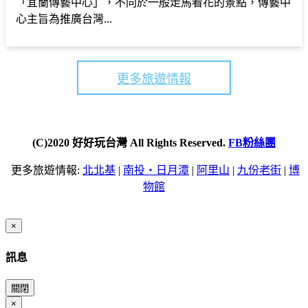
「宜蘭傳藝中心」，不同於一般走馬看花的景點，傳藝中
心主旨為推廣台灣...
更多旅遊情報
(C)2020 好好玩台灣 All Rights Reserved.
FB粉絲團
更多旅遊情報:
北北基
|
南投・日月潭
|
阿里山
|
九份老街
|
博
物館
×
訊息
關閉
×