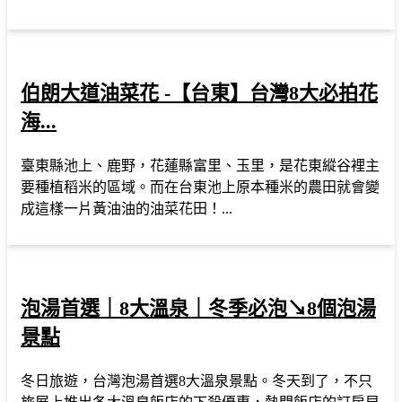
伯朗大道油菜花 -【台東】台灣8大必拍花
海...
臺東縣池上、鹿野，花蓮縣富里、玉里，是花東縱谷裡主
要種植稻米的區域。而在台東池上原本種米的農田就會變
成這樣一片黃油油的油菜花田！...
泡湯首選｜8大溫泉｜冬季必泡↘8個泡湯
景點
冬日旅遊，台灣泡湯首選8大溫泉景點。冬天到了，不只