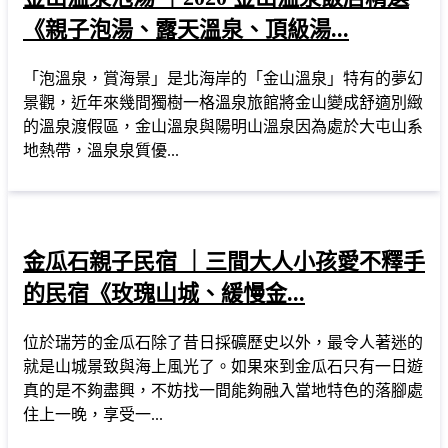
《親子泡湯、露天溫泉、頂級湯...
「泡溫泉，賞海景」是北海岸的「金山溫泉」特有的夢幻
景觀，近年來幾間獨樹一格溫泉旅館將金山變成舒適別緻
的溫泉渡假區，金山溫泉與陽明山溫泉因為處於大屯山系
地熱帶，溫泉泉質優...
金瓜石親子民宿 ｜三間大人小孩愛不釋手
的民宿《玫瑰山城、緩慢金...
位於瑞芳的金瓜石除了昔日採礦歷史以外，最令人著迷的
就是山城景致與海上風光了。如果來到金瓜石只有一日遊
真的是不夠盡興，不妨找一間能夠融入當地特色的落腳處
住上一晚，享受一...