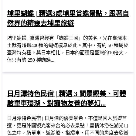
埔里蝴蝶 | 精選3處埔里賞蝶景點，跟著自
然界的精靈去埔里旅遊
埔里蝴蝶 | 臺灣曾經有「蝴蝶王國」的美名，光在臺灣本
土就有超過400種的蝴蝶棲息於此。其中，有約 50 種屬於
臺灣特有種。與日本相比，日本的面積是臺灣的10倍大，
但只有約 250 種蝴蝶...
日月潭特色民宿 | 精選 3 間景觀美、可體
驗單車環湖、對寵物友善的夢幻...
日月潭特色民宿 | 日月潭的優美景色，不僅是國人旅遊首
選，更是外國觀光客來台的必去景點！盡情沐浴在湖光山
色之中，騎單車、遊湖船、搭纜車，用不同的角度去欣賞