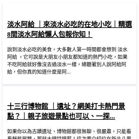
淡水阿給 ｜來淡水必吃的在地小吃｜精選
8間淡水阿給懶人包報你知！
說到淡水必吃的美食，大多數人第一時間都會想到 淡水
阿給 ，它可說是大朋友小朋友都知道的熱門小吃，如果
不吃阿給就好像沒去過淡水一樣，總聽著別人說阿給阿
給，但你真的知道什麼是阿...
十三行博物館 ｜遺址？網美打卡熱門景
點？｜親子旅遊景點也可以、一探...
如果你以為古蹟遺址、博物館都很無聊、很嚴肅，只能看
看靜態展覽，那就大錯特錯惹！這次要介紹位在新北八里