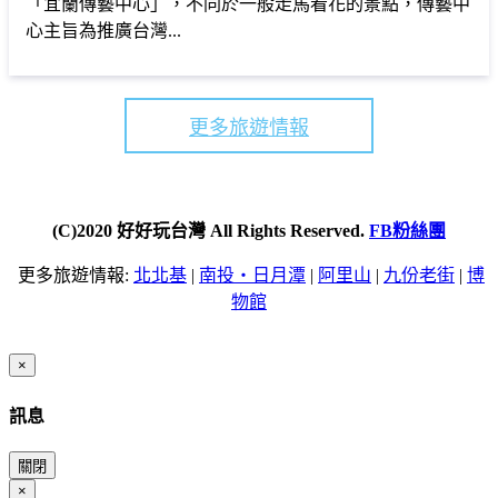
「宜蘭傳藝中心」，不同於一般走馬看花的景點，傳藝中
心主旨為推廣台灣...
更多旅遊情報
(C)2020 好好玩台灣 All Rights Reserved.
FB粉絲團
更多旅遊情報:
北北基
|
南投・日月潭
|
阿里山
|
九份老街
|
博
物館
×
訊息
關閉
×