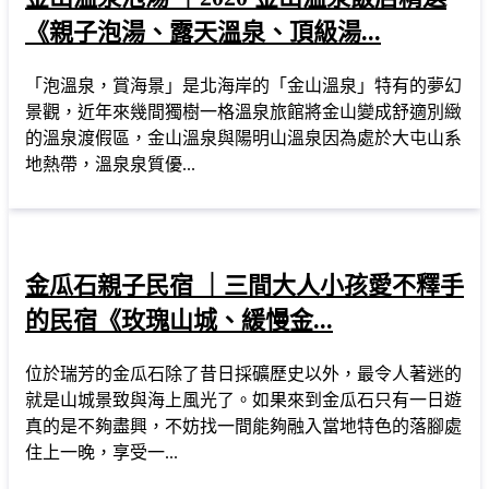
《親子泡湯、露天溫泉、頂級湯...
「泡溫泉，賞海景」是北海岸的「金山溫泉」特有的夢幻
景觀，近年來幾間獨樹一格溫泉旅館將金山變成舒適別緻
的溫泉渡假區，金山溫泉與陽明山溫泉因為處於大屯山系
地熱帶，溫泉泉質優...
金瓜石親子民宿 ｜三間大人小孩愛不釋手
的民宿《玫瑰山城、緩慢金...
位於瑞芳的金瓜石除了昔日採礦歷史以外，最令人著迷的
就是山城景致與海上風光了。如果來到金瓜石只有一日遊
真的是不夠盡興，不妨找一間能夠融入當地特色的落腳處
住上一晚，享受一...