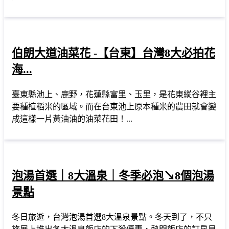
伯朗大道油菜花 -【台東】台灣8大必拍花
海...
臺東縣池上、鹿野，花蓮縣富里、玉里，是花東縱谷裡主
要種植稻米的區域。而在台東池上原本種米的農田就會變
成這樣一片黃油油的油菜花田！...
泡湯首選｜8大溫泉｜冬季必泡↘8個泡湯
景點
冬日旅遊，台灣泡湯首選8大溫泉景點。冬天到了，不只