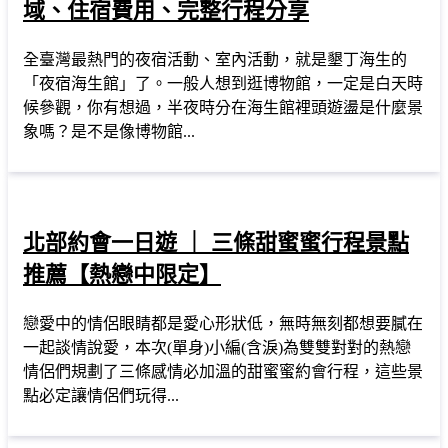
域、住宿費用、完整行程分享
全臺灣最熱門的夜宿活動、室內活動，就是墾丁海生的
「夜宿海生館」了。一般人想到逛博物館，一定是白天時
候參觀，你有想過，半夜時分在海生館裡頭遊盪是什麼景
象嗎？是不是像博物館...
北部約會一日遊 ｜ 三條甜蜜蜜行程景點
推薦【熱戀中限定】
戀愛中的情侶眼睛都是愛心形狀低，無時無刻都想要膩在
一起談情說愛，本次(單身)小編(含淚)為雙雙對對的熱戀
情侶們規劃了三條感情必加溫的甜蜜蜜約會行程，這些景
點必定讓情侶們玩得...