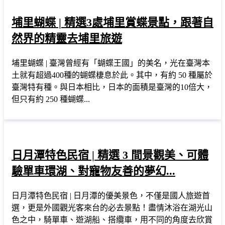
埔里蝴蝶 | 精選3處埔里賞蝶景點，跟著自
然界的精靈去埔里旅遊
埔里蝴蝶 | 臺灣曾經有「蝴蝶王國」的美名，光在臺灣本
土就有超過400種的蝴蝶棲息於此。其中，有約 50 種屬於
臺灣特有種。與日本相比，日本的面積是臺灣的10倍大，
但只有約 250 種蝴蝶...
日月潭特色民宿 | 精選 3 間景觀美、可體
驗單車環湖、對寵物友善的夢幻...
日月潭特色民宿 | 日月潭的優美景色，不僅是國人旅遊首
選，更是外國觀光客來台的必去景點！盡情沐浴在湖光山
色之中，騎單車、遊湖船、搭纜車，用不同的角度去欣賞